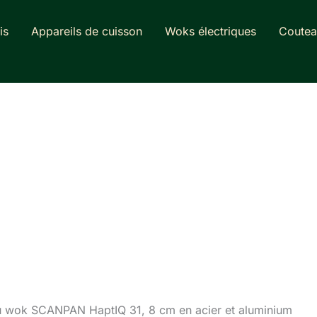
is
Appareils de cuisson
Woks électriques
Coutea
u wok SCANPAN HaptIQ 31, 8 cm en acier et aluminium