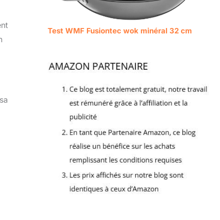
ent
Test WMF Fusiontec wok minéral 32 cm
n
 sa