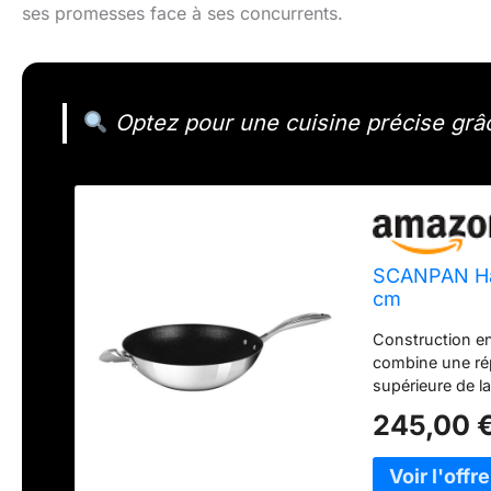
ses promesses face à ses concurrents.
Optez pour une cuisine précise gr
SCANPAN Hap
cm
Construction en
combine une rép
supérieure de l
commerciale san
245,00 
plaques de cuis
les techniques