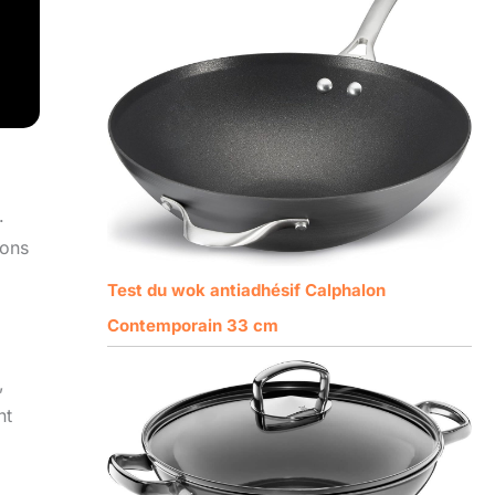
.
ions
Test du wok antiadhésif Calphalon
Contemporain 33 cm
,
nt