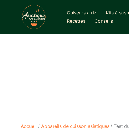
Aller
au
Cuiseurs à riz
Kits à sush
contenu
Recettes
Conseils
Accueil
Appareils de cuisson asiatiques
Test d