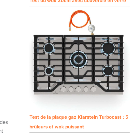
Test du wok 30cm avec couvercle en verre
Test de la plaque gaz Klarstein Turbocast : 5
 des
brûleurs et wok puissant
nt