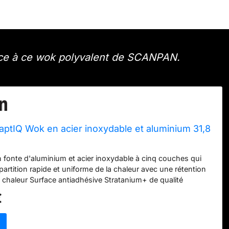
âce à ce wok polyvalent de SCANPAN.
tIQ Wok en acier inoxydable et aluminium 31,8
 fonte d'aluminium et acier inoxydable à cinq couches qui
artition rapide et uniforme de la chaleur avec une rétention
a chaleur Surface antiadhésive Stratanium+ de qualité
s danger pour les ustensiles en métal Pour toutes les
€
son, y compris l'induction Passe au four jusqu'à 260 °C pour
 de cuisson au four Fabriqué au Danemark