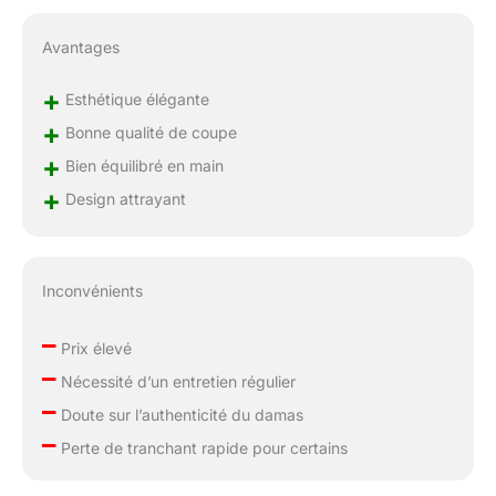
évidement dentelé au
milieu des poignées
Avantages
pour casser les noix et
ouvrir les bouteilles.
+
Esthétique élégante
L'ensemble du corps
+
des ciseaux est en
Bonne qualité de coupe
acier inoxydable.
+
Bien équilibré en main
Entretien sans effort à
+
Design attrayant
la main, peut être
démonté pour le
nettoyage facile.
Inconvénients
–
Prix élevé
–
Nécessité d’un entretien régulier
–
Doute sur l’authenticité du damas
–
Perte de tranchant rapide pour certains