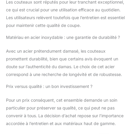
Les couteaux sont réputés pour leur tranchant exceptionnel,
damas et les ciseaux
de cuisine. Matériel des
ce qui est crucial pour une utilisation efficace au quotidien.
Couteaux : Cet
Les utilisateurs relèvent toutefois que l’entretien est essentiel
ensemble de couteaux
pour maintenir cette qualité de coupe.
damas est fabriqué en
acier damas à 67
Matériau en acier inoxydable : une garantie de durabilité ?
couches à haute
teneur en carbone. La
Avec un acier prétendument damasé, les couteaux
dureté atteint 60
Rockwell, elle reste très
promettent durabilité, bien que certains avis évoquent un
nette pendant
doute sur l’authenticité du damas. Le choix de cet acier
longtemps. Ce set de
correspond à une recherche de longévité et de robustesse.
couteaux de haute
qualité comprend
Prix versus qualité : un bon investissement ?
également une lame
tranchante en V de 13 à
Pour un prix conséquent, cet ensemble demande un soin
15 degrés qui
particulier pour préserver sa qualité, ce qui peut ne pas
augmente la netteté et
la précision de coupe.
convenir à tous. La décision d’achat repose sur l’importance
Équilibre : Utilisant de
accordée à l’entretien et aux matériaux haut de gamme.
l'acier inoxydable et de