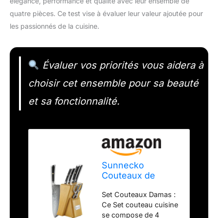
élégance, performance et qualité avec leur ensemble de
quatre pièces. Ce test vise à évaluer leur valeur ajoutée pour
les passionnés de la cuisine.
Évaluer vos priorités vous aidera à
choisir cet ensemble pour sa beauté
et sa fonctionnalité.
Sunnecko
Couteaux de
Cuisine en Damas
Set Couteaux Damas :
67 Couches, Set
Ce Set couteau cuisine
Couteau Cuisine
se compose de 4
Professionnel 4