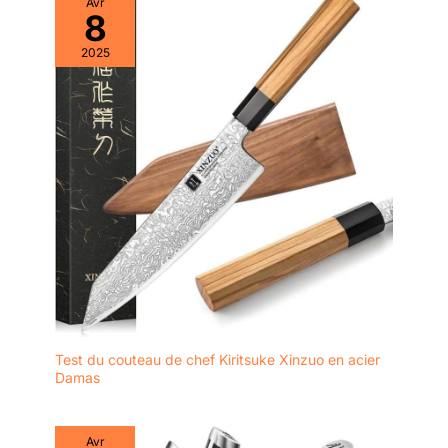
Avr
à steak sont parfaits comme
évidement dentelé au
des couteaux.
8
cadeau. Si vous cherchez un
milieu des poignées
moyen élégant et pratique de
pour casser les noix
rendre quelque chose à vos
2025
amis et à votre famille, alors cet
et ouvrir les
ensemble de couteaux à steak
bouteilles.
dentelés est votre premier choix
!
L'ensemble du corps
des ciseaux est en
acier inoxydable.
Entretien sans effort
à la main, peut être
démonté pour le
nettoyage facile.
Test du couteau de chef Kiritsuke Xinzuo en acier
Damas
Avr