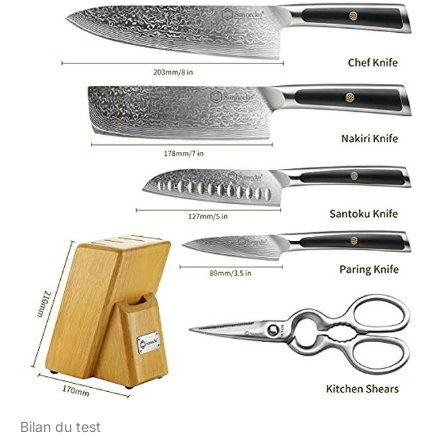
l'ABS pour obtenir une
construction haute
résistance et légère, les
couteaux de cuisine
offrent une prise en
main équilibré et un
entretien facile. Les
rivets en cuivre avec un
motif floral améliorent
l'équilibre et offrent une
résistance et un poids
supplémentaires pour
améliorer la robustesse
et les performances
des couteaux damas.
Ciseaux Cuisine : Les
ciseaux de cuisine pour
une coupe précise des
matériaux de cuisine,
ils conviennent aux
droitiers et gauchers.
Bilan du test
Comprend un