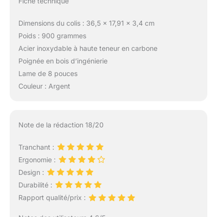
Fiche technique
des mères, la fête des
pères, Thanksgiving,
Noël, le Nouvel An,
Dimensions du colis : 36,5 x 17,91 x 3,4 cm
Pâques, Halloween,
Poids : 900 grammes
l'ensemble de
Acier inoxydable à haute teneur en carbone
couteaux 3 pièces est
Poignée en bois d’ingénierie
un cadeau élégant et
Lame de 8 pouces
pratique ! HOSHANHO
offre un service après-
Couleur : Argent
vente parfait et une
garantie d'achat.
Note de la rédaction 18/20
Tranchant :
Ergonomie :
Design :
Durabilité :
Rapport qualité/prix :