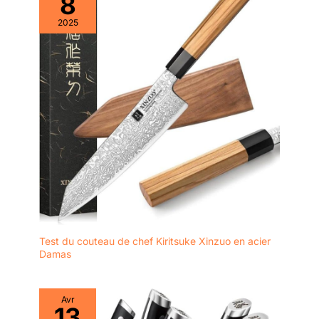
8
manche en
moyen élégant et pratique de
Pakkawood, qui est
rendre quelque chose à vos
2025
amis et à votre famille, alors cet
très dur et ne se
ensemble de couteaux à steak
déforme pas ou ne
dentelés est votre premier choix
se fissure pas
!
facilement, s'adapte
parfaitement à votre
paume et augmente
le confort
d'utilisation.
【Garantie à vie et
cadeau parfait】 Il est
livré avec un coffret
cadeau simple et
classique, que ce soit
pour la fête des
Test du couteau de chef Kiritsuke Xinzuo en acier
mères, la fête des
Damas
pères, Thanksgiving,
Noël, le Nouvel An,
Pâques, Halloween,
Avr
l'ensemble de
13
couteaux 3 pièces