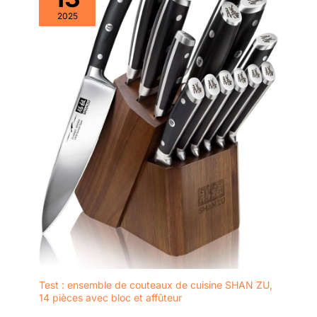
est un cadeau
2025
élégant et pratique !
HOSHANHO offre un
service après-vente
parfait et une
garantie d'achat.
Test : ensemble de couteaux de cuisine SHAN ZU,
14 pièces avec bloc et affûteur