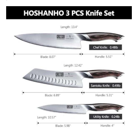
l'ensemble de 3
couteaux est traitée
avec un vide à haute
température et de
l'azote froid à basse
température, et
soigneusement polie à
la main par nos
artisans à 15 °degrés
de chaque côté. Ces
couteaux se
concentrent sur le
tranchant et la
rétention des bords
pour garantir que les
tâches de coupe
peuvent être
accomplies facilement
et efficacement dans
les travaux de cuisine.
【Poignée