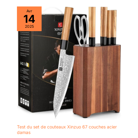
Avr
14
2025
Test du set de couteaux Xinzuo 67 couches acier
damas