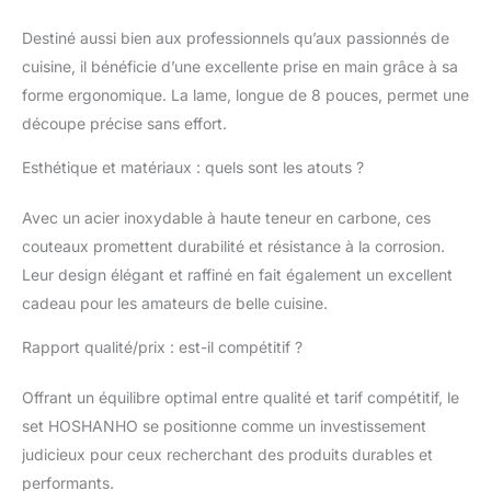
supérieure】Cet
ensemble de couteaux
Destiné aussi bien aux professionnels qu’aux passionnés de
de cuisine tranchants
cuisine, il bénéficie d’une excellente prise en main grâce à sa
est fabriqué en acier
forme ergonomique. La lame, longue de 8 pouces, permet une
inoxydable japonais
10Cr15CoMoV à haute
découpe précise sans effort.
teneur en carbone avec
une dureté Rockwell de
Esthétique et matériaux : quels sont les atouts ?
58 ± 2 pour garantir sa
durabilité, sa
Avec un acier inoxydable à haute teneur en carbone, ces
résistance, son
couteaux promettent durabilité et résistance à la corrosion.
tranchant et sa
Leur design élégant et raffiné en fait également un excellent
résistance à la
cadeau pour les amateurs de belle cuisine.
corrosion. Il peut
conserver ses
Rapport qualité/prix : est-il compétitif ?
excellentes
performances même
après une utilisation à
Offrant un équilibre optimal entre qualité et tarif compétitif, le
long terme. 【Lame
set HOSHANHO se positionne comme un investissement
super tranchante】
judicieux pour ceux recherchant des produits durables et
Chaque lame de
performants.
couteau de cuisine de