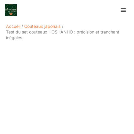
Aller
Rechercher
au
contenu
Accueil
Couteaux japonais
Test du set couteaux HOSHANHO : précision et tranchant
inégalés