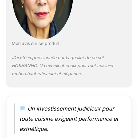
inoxydable de qualité
supérieure】Cet
ensemble de
couteaux de cuisine
tranchants est
fabriqué en acier
inoxydable japonais
Mon avis sur ce produit
10Cr15CoMoV à
haute teneur en
J’ai été impressionnée par la qualité de ce set
carbone avec une
HOSHANHO. Un excellent choix pour tout cuisinier
dureté Rockwell de
recherchant efficacité et élégance.
58 ± 2 pour garantir
sa durabilité, sa
résistance, son
tranchant et sa
résistance à la
corrosion. Il peut
Un investissement judicieux pour
conserver ses
toute cuisine exigeant performance et
excellentes
performances même
esthétique.
après une utilisation