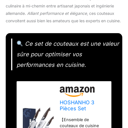
culinaire à mi-chemin entre artisanat japonais et ingénierie
allemande.
Alliant performance et élégance
, ces couteaux
convoitent aussi bien les amateurs que les experts en cuisine.
Ce set de couteaux est une valeur
sûre pour optimiser vos
performances en cuisine.
HOSHANHO 3
Pièces Set
Couteau Cuisine,
【Ensemble de
Couteau Japonais
couteaux de cuisine
Professionnel