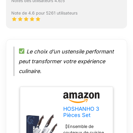
Notes des utilisateurs 4.6/5
Note de 4.6 pour 5261 utilisateurs
Le choix d’un ustensile performant
peut transformer votre expérience
culinaire.
HOSHANHO 3
Pièces Set
Couteau Cuisine,
【Ensemble de
Couteau
couteaux de cuisine