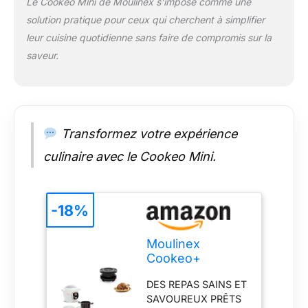
Le Cookeo Mini de Moulinex s’impose comme une
AVEC LES RECETTES
solution pratique pour ceux qui cherchent à simplifier
EXTRA CRISP :
leur cuisine quotidienne sans faire de compromis sur la
préparez des recettes
saveur.
qui allient Cookeo et
le couvercle Extra
Crisp, en passant de
la cuisson sous
pression à la
technologie air fryer
Transformez votre expérience
en un instant
culinaire avec le Cookeo Mini.
COMPATIBILITE :
avec tous les Cookeo
6 L de Moulinex
CUISSON RAPIDE :
-18%
pas besoin de
préchauffage, jusqu'à
Moulinex
30 % plus rapide
Cookeo+
qu'un four classique
Multicuiseur
(test externe, réalisé
DES REPAS SAINS ET
intelligent haute
pour la cuisson de
SAVOUREUX PRÊTS
pression + Extra
700 g de frites