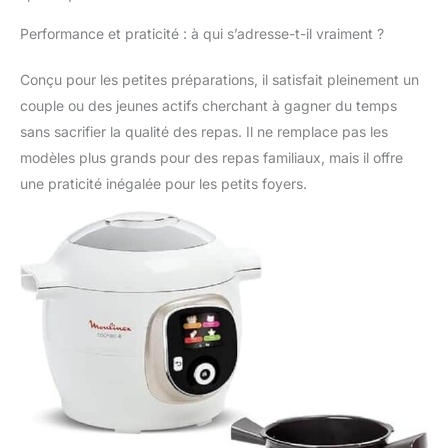
30 % plus rapide qu'un
four classique (test
Performance et praticité : à qui s’adresse-t-il vraiment ?
externe, réalisé pour la
cuisson de 700 g de
Conçu pour les petites préparations, il satisfait pleinement un
frites surgelées, par
couple ou des jeunes actifs cherchant à gagner du temps
rapport à un four à
sans sacrifier la qualité des repas. Il ne remplace pas les
convection Moulinex)
Une cuve Cookeo
modèles plus grands pour des repas familiaux, mais il offre
additionnelle, simple et
une praticité inégalée pour les petits foyers.
pratique, elle vous aide
dans la réalisation de
vos plats quotidiens
Compatible avec tous
les modèles de
multicuiseurs Cookeo
Cuve de 6L : une
grande capacité
permettant de cuisiner
des plats pour 6
personnes