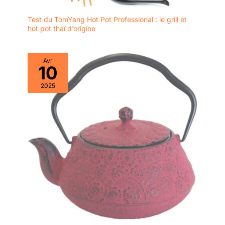
Test du TomYang Hot Pot Professional : le grill et
hot pot thaï d’origine
Avr
10
2025