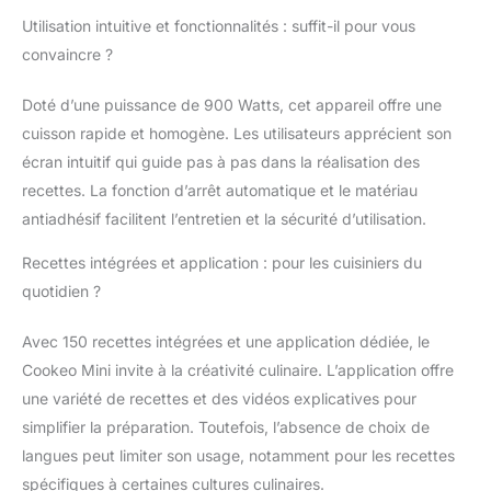
pression adapte pour
Utilisation intuitive et fonctionnalités : suffit-il pour vous
vous la cuisson en
convaincre ?
fonction des
ingrédients, des
Doté d’une puissance de 900 Watts, cet appareil offre une
quantités et du nombre
de convives VARIEZ
cuisson rapide et homogène. Les utilisateurs apprécient son
LES PLAISIRS AVEC
écran intuitif qui guide pas à pas dans la réalisation des
LES RECETTES EXTRA
recettes. La fonction d’arrêt automatique et le matériau
CRISP : préparez des
antiadhésif facilitent l’entretien et la sécurité d’utilisation.
recettes qui allient
Cookeo et le couvercle
Recettes intégrées et application : pour les cuisiniers du
Extra Crisp, en passant
quotidien ?
de la cuisson sous
pression à la
technologie air fryer en
Avec 150 recettes intégrées et une application dédiée, le
un instant
Cookeo Mini invite à la créativité culinaire. L’application offre
COMPATIBILITE : avec
une variété de recettes et des vidéos explicatives pour
tous les Cookeo 6 L de
simplifier la préparation. Toutefois, l’absence de choix de
Moulinex CUISSON
RAPIDE : pas besoin de
langues peut limiter son usage, notamment pour les recettes
préchauffage, jusqu'à
spécifiques à certaines cultures culinaires.