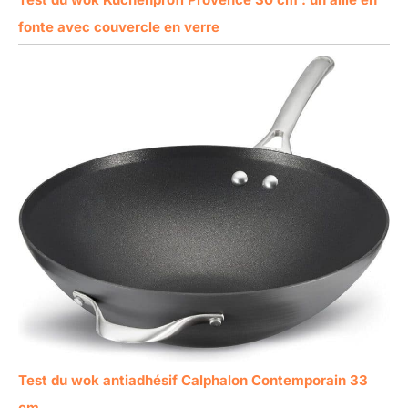
fonte avec couvercle en verre
Test du wok antiadhésif Calphalon Contemporain 33
cm