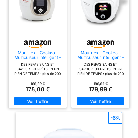
résultats parfaits à
chaque fois ; le
multicuiseur haute
pression adapte pour
vous la cuisson en
fonction des
ingrédients, des
quantités et du
nombre de convives
Moulinex - Cookeo+
Moulinex - Cookeo+
Multicuiseur intelligent -
Multicuiseur intelligent -
VARIEZ LES PLAISIRS
6 L - 150 recettes - Blanc
6 L - 80 recettes - Blanc
AVEC LES RECETTES
DES REPAS SAINS ET
DES REPAS SAINS ET
SAVOUREUX PRÊTS EN UN
SAVOUREUX PRÊTS EN UN
EXTRA CRISP :
RIEN DE TEMPS : plus de 200
RIEN DE TEMPS : plus de 200
préparez des recettes
recettes maison à réaliser en
recettes maison à réaliser en
moins de 10 minutes avec le
moins de 10 minutes avec le
199,99 €
199,99 €
qui allient Cookeo et
multicuiseur haute pression
multicuiseur haute pression
175,00 €
179,99 €
le couvercle Extra
Cookeo et l'application
Cookeo et l'application
Crisp, en passant de
MyMoulinex UN MAXIMUM
MyMoulinex UN MAXIMUM
D’INSPIRATION : 150 recettes
D’INSPIRATION : 80 recettes
la cuisson sous
intégrées, et bien plus encore à
intégrées, et bien plus encore à
pression à la
retrouver sur l’application
retrouver sur l’application
gratuite MyMoulinex LAISSEZ-
gratuite MyMoulinex LAISSEZ-
technologie air fryer
-6%
VOUS GUIDER : suivez les
VOUS GUIDER : suivez les
en un instant
recettes pas à pas sur l'écran
recettes pas à pas sur l'écran
COMPATIBILITE :
de votre Cookeo pour des
de votre Cookeo pour des
résultats parfaits à chaque fois ;
résultats parfaits à chaque fois ;
avec tous les Cookeo