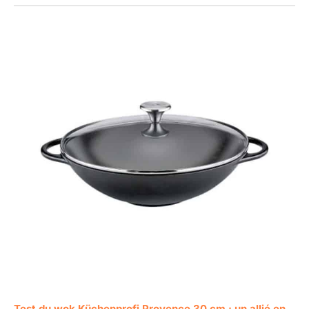
Test du wok Küchenprofi Provence 30 cm : un allié en