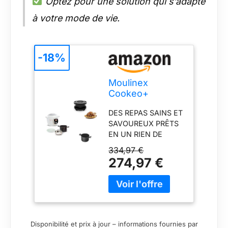
Optez pour une solution qui s’adapte
à votre mode de vie.
-18%
Moulinex
Cookeo+
Multicuiseur
DES REPAS SAINS ET
intelligent haute
SAVOUREUX PRÊTS
pression + Extra
EN UN RIEN DE
Crisp Cookeo,
TEMPS : plus de 200
Couvercle air
334,97 €
recettes maison à
fryer, Recettes
274,97 €
réaliser en moins de
croustillantes +
10 minutes avec le
Cuve Anti-
multicuiseur haute
Adhésive,
pression Cookeo et
capacité 6 litre
l'application
MyMoulinex UN
Disponibilité et prix à jour – informations fournies par