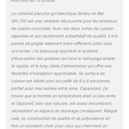
Mon avis sur ce produit
plaques réversibles,
passez facilement de la
Le combiné plancha-gril électrique Riviera-et-Bar
cuisson à la Plancha à
QPL700 est une véritable découverte pour les amateurs
celle du Gril. Les plaques
de cuisine conviviale. Avec ses deux zones de cuisson
lisses et rainurées offrent
séparées et son revêtement antiadhésif de qualité, il m’a
une flexibilité inégalée,
permettant de préparer
permis de jongler aisément entre différents plats sans
des plats variés pour une
accrocher. J’ai beaucoup apprécié le système
expérience culinaire
d’évacuation des graisses qui rend le nettoyage simple
unique Nettoyage
et rapide, et le long câble d’alimentation qui offre une
simplifié : Grâce au
revêtement antiadhésif
flexibilité d’installation appréciable. Sa surface de
sans PFOA et aux
cuisson est idéale pour accueillir de 6 à 8 personnes,
accessoires compatibles
parfait pour mes soirées entre amis. Cependant, j’ai
lave-vaisselle, le
trouvé que la montée en température était un peu lente
nettoyage est un jeu
d'enfant. Le pare-graisse
et l’appareil, bien que robuste, est assez encombrant,
et le récupérateur de
nécessitant un espace de stockage conséquent. Malgré
jus/graisse amovibles
cela, sa construction de qualité et sa polyvalence en
facilitent l'entretien
font un excellent choix pour ceux qui cherchent un
Design et sécurité :