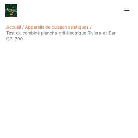
Aller
Rechercher
au
contenu
Accueil
Appareils de cuisson asiatiques
Test du combiné plancha-gril électrique Riviera-et-Bar
QPL700