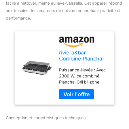
facile à nettoyer, même au lave-vaisselle. Cet appareil répond
aux besoins des amateurs de cuisine recherchant praticité et
performance.
riviera&bar
Combiné Plancha-
Gril Électrique -
Puissance élevée : Avec
2300W, Surface de
2300 W, ce combiné
Cuisson 53,5x33
Plancha-Gril bi-zone
cm - Plaques Fonte
assure une montée en
d'Aluminium
température rapide et
Antiadhésives,
une cuisson homogène.
Plaque Réversible -
Idéal pour préparer
Compatible Lave-
viandes, poissons et
Vaisselle - 8 à 10
Conception et caractéristiques techniques
légumes, il garantit des
Personnes
résultats savoureux à