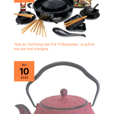
Test du TomYang Hot Pot Professional : le grill et
hot pot thaï d’origine
Avr
10
2025