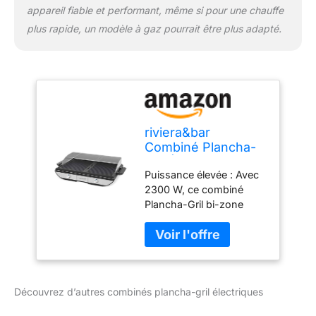
Habillage inox satiné et
appareil fiable et performant, même si pour une chauffe
boutons thermostat
plus rapide, un modèle à gaz pourrait être plus adapté.
finition chrome allient
élégance et
fonctionnalité. Les
poignées isolantes et
pieds antidérapants
garantissent une
utilisation sécurisée,
riviera&bar
avec un compartiment
Combiné Plancha-
de rangement pour la
Gril Électrique -
spatule
Puissance élevée : Avec
2300W, Surface de
2300 W, ce combiné
Cuisson 53,5x33
Plancha-Gril bi-zone
cm - Plaques Fonte
assure une montée en
d'Aluminium
température rapide et
Antiadhésives,
une cuisson homogène.
Plaque Réversible -
Idéal pour préparer
Compatible Lave-
viandes, poissons et
Vaisselle - 8 à 10
Découvrez d’autres combinés plancha-gril électriques
légumes, il garantit des
Personnes
résultats savoureux à