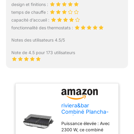
design et finitions :
temps de chauffe :
capacité d’accueil :
fonctionnalité des thermostats :
Notes des utilisateurs 4.5/5
Note de 4.5 pour 173 utilisateurs
riviera&bar
Combiné Plancha-
Gril Électrique -
Puissance élevée : Avec
2300W, Surface de
2300 W, ce combiné
Cuisson 53,5x33