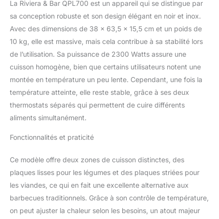
chaque utilisation
La Riviera & Bar QPL700 est un appareil qui se distingue par
Capacité généreuse :
sa conception robuste et son design élégant en noir et inox.
Conçu pour régaler 8 à
Avec des dimensions de 38 x 63,5 x 15,5 cm et un poids de
10 personnes, il offre une
10 kg, elle est massive, mais cela contribue à sa stabilité lors
surface de cuisson de
53,5 x 33 cm (1765 cm²).
de l’utilisation. Sa puissance de 2300 Watts assure une
Les plaques massives en
cuisson homogène, bien que certains utilisateurs notent une
fonte d’aluminium
montée en température un peu lente. Cependant, une fois la
permettent de cuisiner
température atteinte, elle reste stable, grâce à ses deux
une grande variété de
plats simultanément,
thermostats séparés qui permettent de cuire différents
parfait pour des repas
aliments simultanément.
conviviaux Polyvalence
culinaire : Doté de
Fonctionnalités et praticité
plaques réversibles,
passez facilement de la
Ce modèle offre deux zones de cuisson distinctes, des
cuisson à la Plancha à
plaques lisses pour les légumes et des plaques striées pour
celle du Gril. Les plaques
les viandes, ce qui en fait une excellente alternative aux
lisses et rainurées offrent
une flexibilité inégalée,
barbecues traditionnels. Grâce à son contrôle de température,
permettant de préparer
on peut ajuster la chaleur selon les besoins, un atout majeur
des plats variés pour une