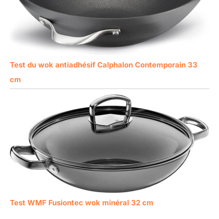
Test du wok antiadhésif Calphalon Contemporain 33
cm
Test WMF Fusiontec wok minéral 32 cm