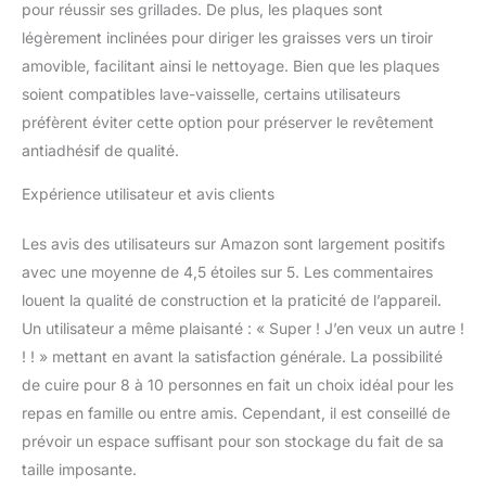
pour réussir ses grillades. De plus, les plaques sont
expérience culinaire
légèrement inclinées pour diriger les graisses vers un tiroir
unique Nettoyage
simplifié : Grâce au
amovible, facilitant ainsi le nettoyage. Bien que les plaques
revêtement antiadhésif
soient compatibles lave-vaisselle, certains utilisateurs
sans PFOA et aux
préfèrent éviter cette option pour préserver le revêtement
accessoires compatibles
antiadhésif de qualité.
lave-vaisselle, le
nettoyage est un jeu
Expérience utilisateur et avis clients
d'enfant. Le pare-graisse
et le récupérateur de
Les avis des utilisateurs sur Amazon sont largement positifs
jus/graisse amovibles
facilitent l'entretien
avec une moyenne de 4,5 étoiles sur 5. Les commentaires
Design et sécurité :
louent la qualité de construction et la praticité de l’appareil.
Habillage inox satiné et
Un utilisateur a même plaisanté : « Super ! J’en veux un autre !
boutons thermostat
! ! » mettant en avant la satisfaction générale. La possibilité
finition chrome allient
élégance et
de cuire pour 8 à 10 personnes en fait un choix idéal pour les
fonctionnalité. Les
repas en famille ou entre amis. Cependant, il est conseillé de
poignées isolantes et
prévoir un espace suffisant pour son stockage du fait de sa
pieds antidérapants
taille imposante.
garantissent une