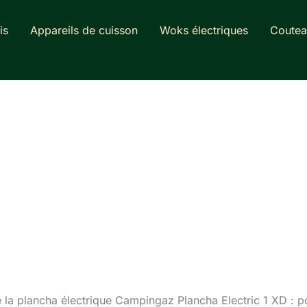
is
Appareils de cuisson
Woks électriques
Coutea
e la plancha électrique Campingaz Plancha Electric 1 XD : p