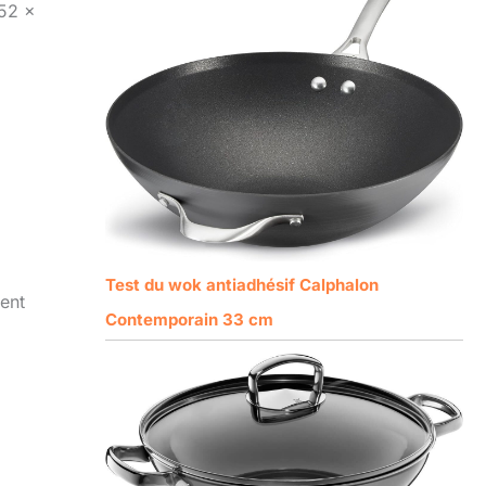
 52 x
Test du wok antiadhésif Calphalon
ent
Contemporain 33 cm