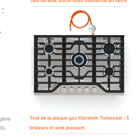
Test du wok 30cm avec couvercle en verre
:
r
Test de la plaque gaz Klarstein Turbocast : 5
ogène
ds,
brûleurs et wok puissant