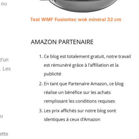
 ou
Test WMF Fusiontec wok minéral 32 cm
d’un
. Les
ou
ette