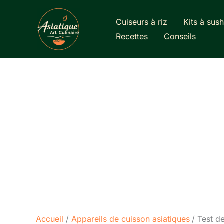
Aller
au
Cuiseurs à riz
Kits à sush
contenu
Recettes
Conseils
Accueil
Appareils de cuisson asiatiques
Test d