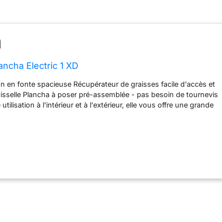
ncha Electric 1 XD
n en fonte spacieuse Récupérateur de graisses facile d'accès et
aisselle Plancha à poser pré-assemblée - pas besoin de tournevis
 utilisation à l'intérieur et à l'extérieur, elle vous offre une grande
ble de 1,90 m de long facilite l'accès aux prises de courant