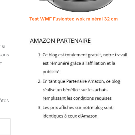
Test WMF Fusiontec wok minéral 32 cm
r a
sans
t
âtes