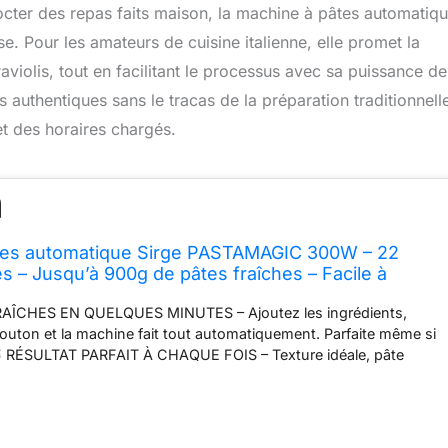
er des repas faits maison, la machine à pâtes automatiq
 Pour les amateurs de cuisine italienne, elle promet la
 raviolis, tout en facilitant le processus avec sa puissance d
 authentiques sans le tracas de la préparation traditionnell
t des horaires chargés.
tes automatique Sirge PASTAMAGIC 300W – 22
ses – Jusqu’à 900g de pâtes fraîches – Facile à
le débutants et sans gluten
AÎCHES EN QUELQUES MINUTES – Ajoutez les ingrédients,
uton et la machine fait tout automatiquement. Parfaite même si
RÉSULTAT PARFAIT À CHAQUE FOIS – Texture idéale, pâte
usion continue pour des pâtes comme chez les professionnels.
CLUSES – Spaghetti, penne, lasagnes, ravioli et bien plus. Une
ur toutes vos envies.
IDÉALE POUR SANS GLUTEN –
rédients et réalisez facilement des pâtes adaptées à votre