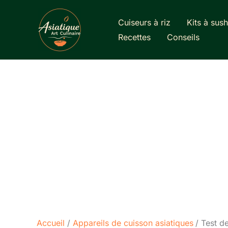
Aller
au
Cuiseurs à riz
Kits à sush
contenu
Recettes
Conseils
Accueil
Appareils de cuisson asiatiques
Test d