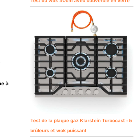
Test du wok 30cm avec couvercle en verre
,
ne à
Test de la plaque gaz Klarstein Turbocast : 5
brûleurs et wok puissant