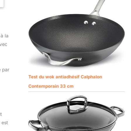
à la
Avec
é par
Test du wok antiadhésif Calphalon
Contemporain 33 cm
t
 est