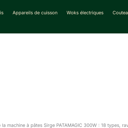
is
Appareils de cuisson
Woks électriques
Coutea
e la machine à pâtes Sirge PATAMAGIC 300W : 18 types, ravi