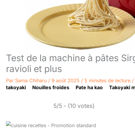
Test de la machine à pâtes S
ravioli et plus
Par
Sama Chiharu
/
9 août 2025
/
5 minutes de lecture
takoyaki
Nouilles froides
Pate ha kao
Takoyaki 
5/5 - (10 votes)