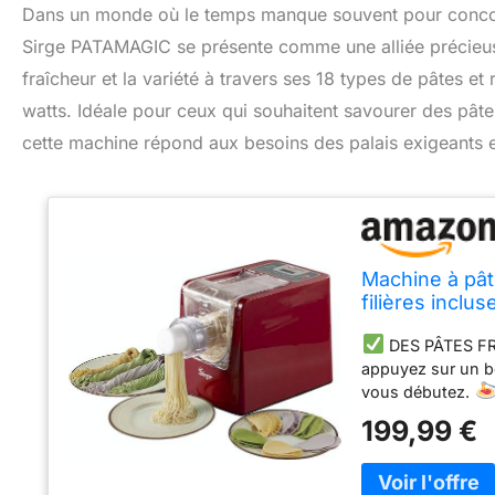
Dans un monde où le temps manque souvent pour concoct
Sirge PATAMAGIC se présente comme une alliée précieuse.
fraîcheur et la variété à travers ses 18 types de pâtes et
watts. Idéale pour ceux qui souhaitent savourer des pâtes
cette machine répond aux besoins des palais exigeants e
Machine à pâ
filières inclu
utiliser, idéa
DES PÂTES FR
appuyez sur un bo
vous débutez.
homogène et extr
199,99 €
22 FILIÈRES IN
seule machine po
Contrôlez vos ing