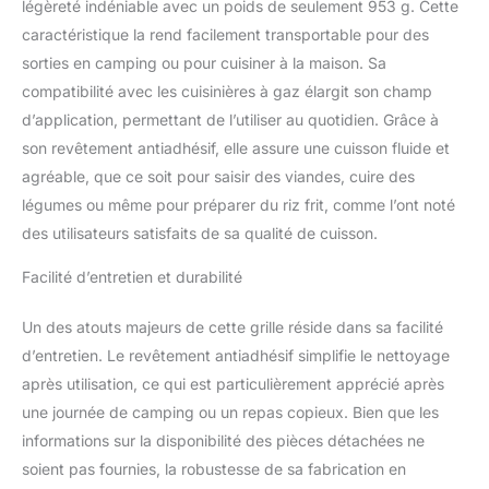
légèreté indéniable avec un poids de seulement 953 g. Cette
d'hébergement. Il est sûr
caractéristique la rend facilement transportable pour des
en utilisant un matériau
de revêtement qui est
sorties en camping ou pour cuisiner à la maison. Sa
sans danger pour le
compatibilité avec les cuisinières à gaz élargit son champ
corps humain. Il a une
d’application, permettant de l’utiliser au quotidien. Grâce à
excellente puissance de
son revêtement antiadhésif, elle assure une cuisson fluide et
revêtement interne, une
fonction anti-rayures et
agréable, que ce soit pour saisir des viandes, cuire des
est pratique à nettoyer.
légumes ou même pour préparer du riz frit, comme l’ont noté
C'est un revêtement sûr
des utilisateurs satisfaits de sa qualité de cuisson.
et sain qui ne produit pas
de composés fluorés
Facilité d’entretien et durabilité
nocifs pour le corps
humain.
Un des atouts majeurs de cette grille réside dans sa facilité
d’entretien. Le revêtement antiadhésif simplifie le nettoyage
après utilisation, ce qui est particulièrement apprécié après
une journée de camping ou un repas copieux. Bien que les
informations sur la disponibilité des pièces détachées ne
soient pas fournies, la robustesse de sa fabrication en