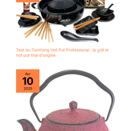
Test du TomYang Hot Pot Professional : le grill et
hot pot thaï d’origine
Avr
10
2025