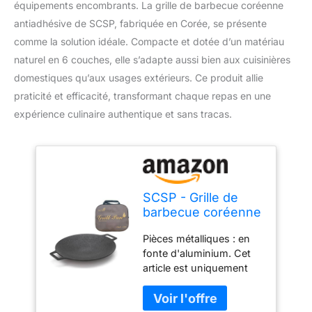
équipements encombrants. La grille de barbecue coréenne
antiadhésive de SCSP, fabriquée en Corée, se présente
comme la solution idéale. Compacte et dotée d’un matériau
naturel en 6 couches, elle s’adapte aussi bien aux cuisinières
domestiques qu’aux usages extérieurs. Ce produit allie
praticité et efficacité, transformant chaque repas en une
expérience culinaire authentique et sans tracas.
SCSP - Grille de
barbecue coréenne
antiadhésive
Pièces métalliques : en
circulaire de 33 cm
fonte d'aluminium. Cet
[sac inclus]
article est uniquement
Fabriqué en Corée /
destiné au camping.
Matériau naturel 6
Mais il peut également
couches / Peut être
être utilisé à la maison.