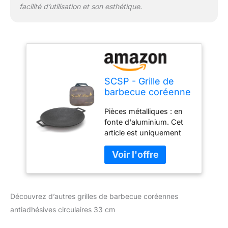
humain.
facilité d’utilisation et son esthétique.
SCSP - Grille de
barbecue coréenne
antiadhésive
Pièces métalliques : en
circulaire de 33 cm
fonte d'aluminium. Cet
[sac inclus]
article est uniquement
Fabriqué en Corée /
destiné au camping.
Matériau naturel 6
Mais il peut également
couches / Peut être
être utilisé à la maison.
utilisé pour les
Avec un revêtement à 6
cuisinières
couches, la surface est
domestiques et
Découvrez d’autres grilles de barbecue coréennes
très lisse et ne colle pas
extérieures.
lors de la cuisson. C'est
antiadhésives circulaires 33 cm
une poêle ronde