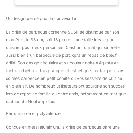
utilisé pour les
Avec un revêtement à 6
cuisinières
couches, la surface est
domestiques et
Un design pensé pour la convivialité
très lisse et ne colle pas
extérieures.
lors de la cuisson. C'est
une poêle ronde
La grille de barbecue coréenne SCSP se distingue par son
polyvalente qui peut
diamètre de 33 cm, soit 13 pouces, une taille idéale pour
cuisiner des grillades aux
cuisiner pour deux personnes. C’est un format qui se prête
sautés sur les sites de
aussi bien à un barbecue de porc qu’à un repas de bœuf
camping et les
barbecues en plein air.
grillé. Son design circulaire et sa couleur noire élégante en
Vous pouvez cuisiner
font un objet à la fois pratique et esthétique, parfait pour vos
divers bulgogi tels que la
soirées barbecue en petit comité ou vos sessions de cuisine
poitrine de porc, les
en plein air. De nombreux utilisateurs ont souligné son succès
crêpes, les tteokbokki,
les côtes, la viande
lors de repas en famille ou entre amis, notamment en tant que
sautée, etc. Il est
cadeau de Noël apprécié.
également possible de
cuisiner avec un peu de
Performance et polyvalence
bouillon. Nous
respectons des normes
Conçue en métal aluminium, la grille de barbecue offre une
strictes en matière