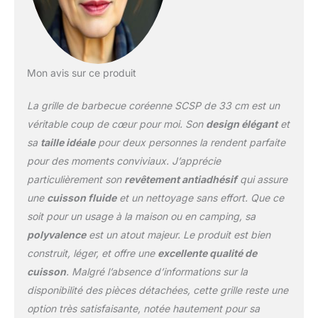
crêpes, les tteokbokki,
les côtes, la viande
sautée, etc. Il est
également possible de
cuisiner avec un peu de
Mon avis sur ce produit
bouillon. Nous
respectons des normes
La grille de barbecue coréenne SCSP de 33 cm est un
strictes en matière
véritable coup de cœur pour moi. Son
design élégant
et
d'hébergement. Il est sûr
sa
taille idéale
pour deux personnes la rendent parfaite
en utilisant un matériau
pour des moments conviviaux. J’apprécie
de revêtement qui est
sans danger pour le
particulièrement son
revêtement antiadhésif
qui assure
corps humain. Il a une
une
cuisson fluide
et un nettoyage sans effort. Que ce
excellente puissance de
soit pour un usage à la maison ou en camping, sa
revêtement interne, une
polyvalence
est un atout majeur. Le produit est bien
fonction anti-rayures et
est pratique à nettoyer.
construit, léger, et offre une
excellente qualité de
C'est un revêtement sûr
cuisson
. Malgré l’absence d’informations sur la
et sain qui ne produit pas
disponibilité des pièces détachées, cette grille reste une
de composés fluorés
option très satisfaisante, notée hautement pour sa
nocifs pour le corps