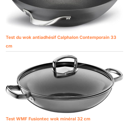
Test du wok antiadhésif Calphalon Contemporain 33
cm
Test WMF Fusiontec wok minéral 32 cm