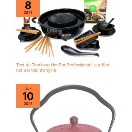
8
2025
Test du TomYang Hot Pot Professional : le grill et
hot pot thaï d’origine
Avr
10
2025