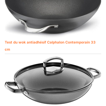
Test du wok antiadhésif Calphalon Contemporain 33
cm