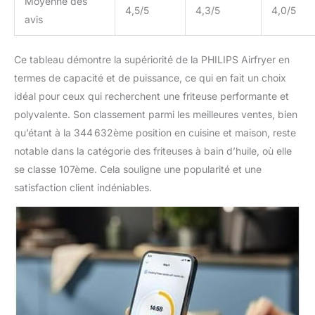
Moyenne des
4,5/5
4,3/5
4,0/5
avis
Ce tableau démontre la supériorité de la PHILIPS Airfryer en
termes de capacité et de puissance, ce qui en fait un choix
idéal pour ceux qui recherchent une friteuse performante et
polyvalente. Son classement parmi les meilleures ventes, bien
qu’étant à la 344 632ème position en cuisine et maison, reste
notable dans la catégorie des friteuses à bain d’huile, où elle
se classe 107ème. Cela souligne une popularité et une
satisfaction client indéniables.