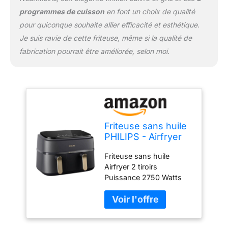
programmes de cuisson
en font un choix de qualité
pour quiconque souhaite allier efficacité et esthétique.
Je suis ravie de cette friteuse, même si la qualité de
fabrication pourrait être améliorée, selon moi.
Friteuse sans huile
PHILIPS - Airfryer
NA352/04 - Double
Friteuse sans huile
cuve 9L - 8
Airfryer 2 tiroirs
programmes de
Puissance 2750 Watts
cuisson -
Cuve de 9 litres 8
Accessoires inclus
fonctions préréglées
- 2750W