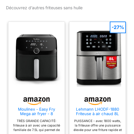
Découvrez d’autres friteuses sans huile
-27%
Moulinex - Easy Fry
Lehmann LHODF-1880
Mega air fryer - 8
Friteuse à air chaud 8L
programmes - 7.5 L -
XXL, 1800 W avec 10
TRÈS GRANDE CAPACITÉ:
PUISSANCE - avec 1800 watts,
Noir
programmes, Friteuse
friteuse à air avec une capacité
la friteuse offre une puissance
sans huile jusqu'à 200°C,
familiale de 7.5L qui permet de
élevée pour une friture rapide et
Air Fryer avec minuterie,