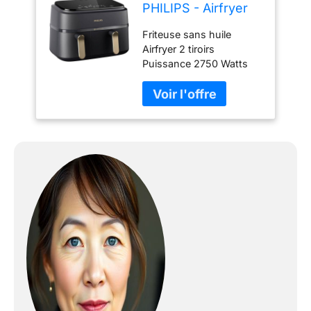
PHILIPS - Airfryer
NA352/04 - Double
Friteuse sans huile
cuve 9L - 8
Airfryer 2 tiroirs
programmes de
Puissance 2750 Watts
cuisson -
Cuve de 9 litres 8
Accessoires inclus
fonctions préréglées
- 2750W