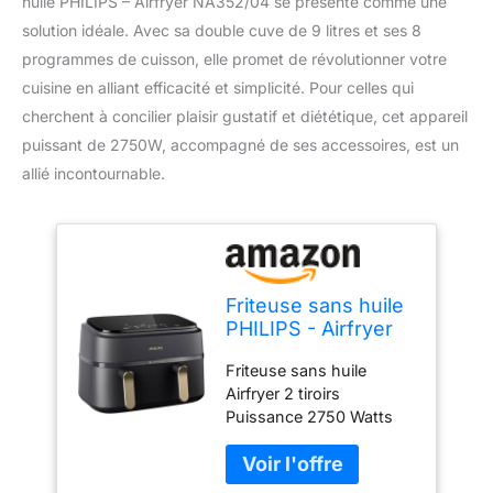
huile PHILIPS – Airfryer NA352/04 se présente comme une
solution idéale. Avec sa double cuve de 9 litres et ses 8
programmes de cuisson, elle promet de révolutionner votre
cuisine en alliant efficacité et simplicité. Pour celles qui
cherchent à concilier plaisir gustatif et diététique, cet appareil
puissant de 2750W, accompagné de ses accessoires, est un
allié incontournable.
Friteuse sans huile
PHILIPS - Airfryer
NA352/04 - Double
Friteuse sans huile
cuve 9L - 8
Airfryer 2 tiroirs
programmes de
Puissance 2750 Watts
cuisson -
Cuve de 9 litres 8
Accessoires inclus
fonctions préréglées
- 2750W