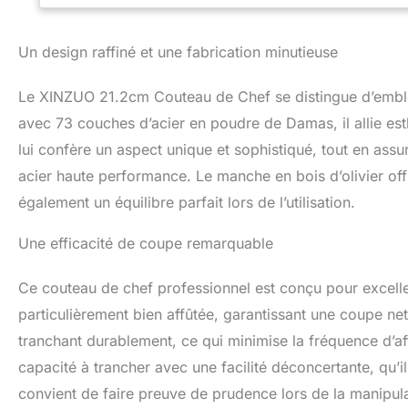
est sélectionné, av
déformer et à cass
Un design raffiné et une fabrication minutieuse
coupe plus facile
technologie de co
forme de V, l'ang
Le XINZUO 21.2cm Couteau de Chef se distingue d’emblée
lame obtient une 
avec 73 couches d’acier en poudre de Damas, il allie es
excellente nettet
lui confère un aspect unique et sophistiqué, tout en ass
fines tranches.Mêm
du rasoir peuven
acier haute performance. Le manche en bois d’olivier of
Perfection】Le pro
également un équilibre parfait lors de l’utilisation.
entre le manche et
et de la durabilit
Une efficacité de coupe remarquable
sur les doigts, e
fatiguera pas. 【M
aux cadeaux de v
Ce couteau de chef professionnel est conçu pour exceller
XINZUO sont idéau
particulièrement bien affûtée, garantissant une coupe ne
ainsi que pour le
tranchant durablement, ce qui minimise la fréquence d’af
capacité à trancher avec une facilité déconcertante, qu’
convient de faire preuve de prudence lors de la manipula