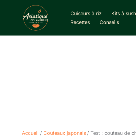
Aller
au
Cuiseurs à riz
Kits à sush
contenu
Recettes
Conseils
Accueil
Couteaux japonais
Test : couteau de c