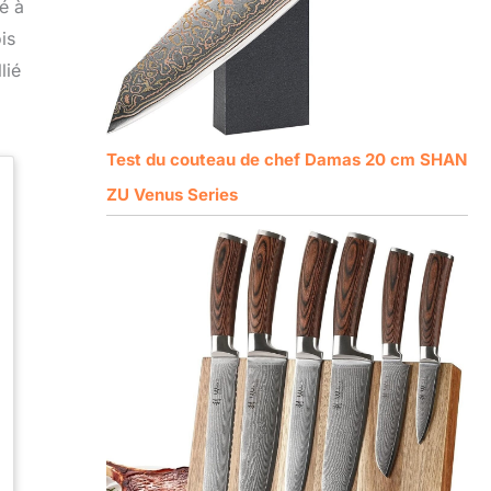
é à
is
lié
Test du couteau de chef Damas 20 cm SHAN
ZU Venus Series