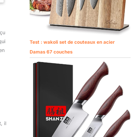
nçu
qui
Test : wakoli set de couteaux en acier
en
Damas 67 couches
 il