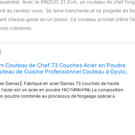
t essentiel. Avec le XINZUO 21.2cm, un couteau de chef forg
 sont au rendez-vous. Sa lame tranchante et sa poignée en bo
ant chaque geste en un plaisir. Ce couteau promet d’être l’al
es culinaires.
m Couteau de Chef 73 Couches Acier en Poudre
teau de Cuisine Professionnel Couteau à Gyuto,
anchantes Forgé à la Main-Poignée en Bois
er Damas】Fabriqué en acier Damas 73 couches de haute
e Lan
e l'acier est un acier en poudre 14Cr14MoVNb.La composition
 en poudre combinée au processus de forgeage spécial a
amélioré les performances de la lame,et elle présente également
es de résistance à la corrosion,de résistance à la rouille et de forte
 traitement thermique sous vide et en congélation profonde,la
indre 62-64HRC. 【Premium Bois d'Olivier】La conception
 poignée créera une prise confortable et fournira une agilité
er une variété d'aliments avec facilité. Le bois d'olivier naturel