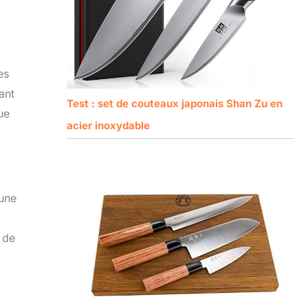
es
ant
Test : set de couteaux japonais Shan Zu en
ue
acier inoxydable
 une
 de