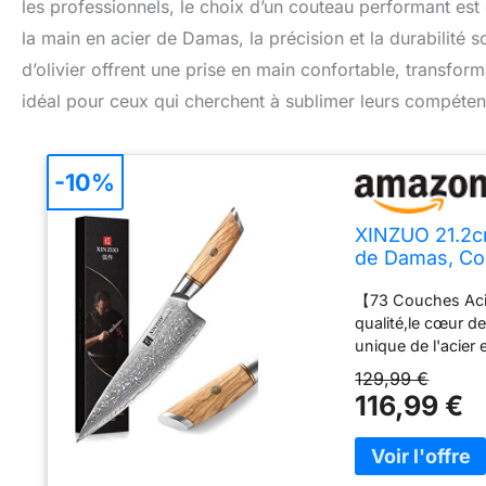
les professionnels, le choix d’un couteau performant es
la main en acier de Damas, la précision et la durabilité
d’olivier offrent une prise en main confortable, transform
idéal pour ceux qui cherchent à sublimer leurs compétenc
-10%
XINZUO 21.2c
de Damas, Cou
Lames Bien Tr
【73 Couches Aci
d'Olivier-Séri
qualité,le cœur d
unique de l'acier
considérablement 
129,99 €
les caractéristiqu
116,99 €
ténacité.Après un
dureté peut atte
ergonomique de la
optimale pour coup