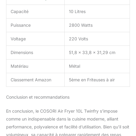
temps et être terminés
Capacité
10 Litres
en même temps, sans
réglages
Puissance
2800 Watts
supplémentaires ni
attente, Match peut se
synchroniser la
Voltage
220 Volts
programmation des deux
paniers à friture en un
Dimensions
51,8 x 33,8 x 31,29 cm
clic. 𝐅𝐚𝐜𝐢𝐥𝐞 𝐚̀ 𝐍𝐞𝐭𝐭𝐨𝐲𝐞𝐫 &
𝐏𝐥𝐚𝐢𝐬𝐢𝐫𝐬 𝐬𝐚𝐧𝐬 𝐄𝐟𝐟𝐨𝐫𝐭 : Les
Matériau
Métal
pièces amovibles sont
compatibles lave-
Classement Amazon
5ème en Friteuses à air
vaisselle. Tous les tiroirs
ont un revêtement
antiadhésif qui évite
Conclusion et recommandations
l'accrochage des
aliments et facilite
En conclusion, le COSORI Air Fryer 10L Twinfry s’impose
grandement le nettoyage
comme un indispensable dans la cuisine moderne, alliant
à la main si nécessaire.
performance, polyvalence et facilité d’utilisation. Bien qu’il soit
volumineux, sa capacité à préparer rapidement des repas