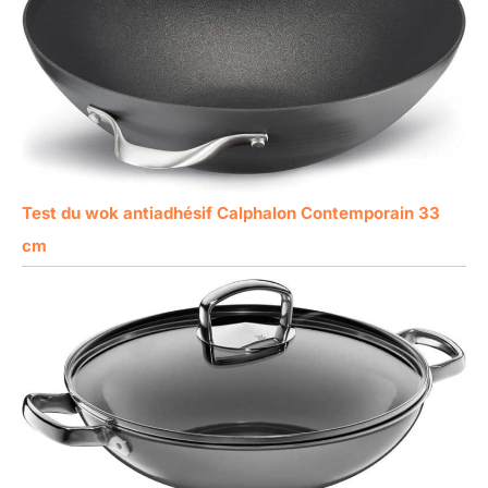
Test du wok antiadhésif Calphalon Contemporain 33
cm