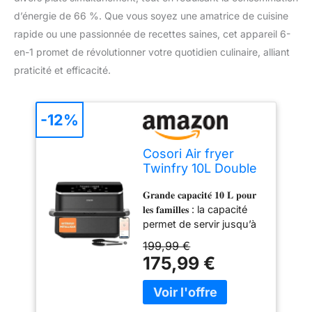
d’énergie de 66 %. Que vous soyez une amatrice de cuisine
rapide ou une passionnée de recettes saines, cet appareil 6-
en-1 promet de révolutionner votre quotidien culinaire, alliant
praticité et efficacité.
-12%
Cosori Air fryer
Twinfry 10L Double
résistance
𝐆𝐫𝐚𝐧𝐝𝐞 𝐜𝐚𝐩𝐚𝐜𝐢𝐭𝐞́ 𝟏𝟎 𝐋 𝐩𝐨𝐮𝐫
𝐥𝐞𝐬 𝐟𝐚𝐦𝐢𝐥𝐥𝐞𝐬 : la capacité
permet de servir jusqu’à
8 portions pour ravir les
199,99 €
papilles de vos proches
175,99 €
et de vos invités.
𝐂𝐨𝐧𝐜𝐞𝐩𝐭𝐢𝐨𝐧 𝐦𝐨𝐝𝐮𝐥𝐚𝐛𝐥𝐞 𝐞𝐧
𝐩𝐚𝐧𝐢𝐞𝐫 𝐬𝐢𝐦𝐩𝐥𝐞 𝐨𝐮 𝐝𝐨𝐮𝐛𝐥𝐞 : le
panier de 10 L peut être