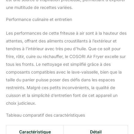
variété de plats
une multitude de recettes variées.
savoureux. 𝐂𝐮𝐢𝐬𝐢𝐧𝐞
𝐢𝐧𝐭𝐞𝐥𝐥𝐢𝐠𝐞𝐧𝐭𝐞 : accédez à
Performance culinaire et entretien
plus de 70 recettes
multilingues élaborées
Les performances de cette friteuse à air sont à la hauteur des
par les chefs Cosori et
des diététiciens diplômés
attentes, offrant des aliments croustillants à l’extérieur et
avec l’application
tendres à l’intérieur avec très peu d’huile. Que ce soit pour
VeSync. Profitez des
frire, rôtir, cuire ou réchauffer, le COSORI Air Fryer excelle sur
commandes connectées
tous les fronts. Le nettoyage est simplifié grâce à des
et des réglages simplifiés
pour des repas
composants compatibles avec le lave-vaisselle, bien que la
savoureux en toute
taille du panier puisse poser des défis dans les espaces
facilité. 𝐅𝐨𝐧𝐜𝐭𝐢𝐨𝐧𝐬 𝐒𝐩𝐞́𝐜𝐢𝐚𝐥𝐞𝐬
restreints. Malgré ces petits inconvénients, la qualité de
𝐒𝐘𝐍𝐂 𝐞𝐭 𝐌𝐚𝐭𝐜𝐡 𝐩𝐨𝐮𝐫
cuisson et la simplicité d’entretien font de cet appareil un
𝐃𝐢𝐟𝐟𝐞́𝐫𝐞𝐧𝐭𝐬 𝐀𝐥𝐢𝐦𝐞𝐧𝐭𝐬 : Pour
les réglages de
choix judicieux.
température et de temps
des différents ingrédients
Tableau comparatif des caractéristiques
, SYNC peut se
synchroniser les aliments
Caractéristique
Détail
être placés en même