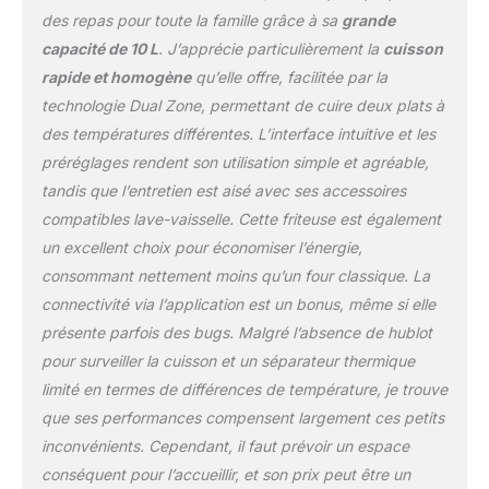
de temps ! *Test réalisé
des repas pour toute la famille grâce à sa
grande
avec des saucisses,
capacité de 10 L
. J’apprécie particulièrement la
cuisson
comparé à un four
rapide et homogène
qu’elle offre, facilitée par la
traditionnel. Les résultats
peuvent varier. 𝐉𝐮𝐬𝐪𝐮’𝐚̀ 𝟗𝟓
technologie Dual Zone, permettant de cuire deux plats à
% 𝐝’𝐡𝐮𝐢𝐥𝐞 𝐞𝐧 𝐦𝐨𝐢𝐧𝐬 :
des températures différentes. L’interface intuitive et les
savourez des plats
préréglages rendent son utilisation simple et agréable,
croustillants et
tandis que l’entretien est aisé avec ses accessoires
gourmands grâce à une
circulation rapide d’air
compatibles lave-vaisselle. Cette friteuse est également
chaud, pour cuire vos
un excellent choix pour économiser l’énergie,
aliments préférés avec
consommant nettement moins qu’un four classique. La
peu ou pas d’ajout de
connectivité via l’application est un bonus, même si elle
matière grasse. 𝐋𝐞𝐬
présente parfois des bugs. Malgré l’absence de hublot
𝐟𝐨𝐧𝐜𝐭𝐢𝐨𝐧𝐬 𝐝𝐞 𝐜𝐮𝐢𝐬𝐬𝐨𝐧
𝐩𝐫𝐞́𝐞𝐧𝐫𝐞𝐠𝐢𝐬𝐭𝐫𝐞́𝐬 : les 5
pour surveiller la cuisson et un séparateur thermique
programmes disponibles
limité en termes de différences de température, je trouve
— air fryer, rôtir, griller,
que ses performances compensent largement ces petits
cuire au four et
inconvénients. Cependant, il faut prévoir un espace
réchauffer — pour
réaliser une grande
conséquent pour l’accueillir, et son prix peut être un