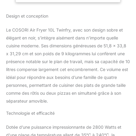
divisé en deux paniers de
5 L, vous permettant de
Design et conception
préparer deux plats
simultanément. 𝐂𝐮𝐢𝐬𝐬𝐨𝐧
Le COSORI Air Fryer 10L Twinfry, avec son design sobre et
𝐡𝐨𝐦𝐨𝐠𝐞̀𝐧𝐞 𝐠𝐫𝐚̂𝐜𝐞 𝐚̀ 𝐥𝐚 𝐝𝐨𝐮𝐛𝐥𝐞
élégant en noir, s’intègre aisément dans n’importe quelle
𝐜𝐡𝐚𝐮𝐟𝐟𝐞 : avec la
technologie 360°
cuisine moderne. Ses dimensions généreuses de 51,8 x 33,8
ThermoIQ, les éléments
x 31,29 cm et son poids de 9 kilogrammes lui confèrent une
chauffants situés en
présence notable sur le plan de travail, mais sa capacité de 10
haut et en bas assurent
litres compense largement cet encombrement. Ce volume est
une cuisson uniforme
sans zones froides.
idéal pour répondre aux besoins d’une famille de quatre
𝐄𝐜𝐨𝐧𝐨𝐦𝐞 𝐞𝐧 𝐞́𝐧𝐞𝐫𝐠𝐢𝐞 : la
personnes, permettant de cuisiner des plats de grande taille
cuisson est 35 % plus
comme des rôtis ou deux pizzas en simultané grâce à son
rapide et 66 % plus
séparateur amovible.
économique en énergie
comparé à un four
Technologie et efficacité
traditionnel*, grâce à la
technologie TwinFry de
Dotée d’une puissance impressionnante de 2800 Watts et
Cosori, pour des repas
délicieux prêts en un rien
d’une plage de température allant de 35°C à 240°C, la