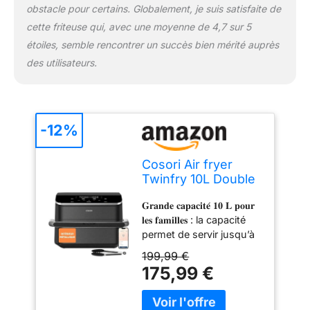
variété de plats
obstacle pour certains. Globalement, je suis satisfaite de
savoureux. 𝐂𝐮𝐢𝐬𝐢𝐧𝐞
cette friteuse qui, avec une moyenne de 4,7 sur 5
𝐢𝐧𝐭𝐞𝐥𝐥𝐢𝐠𝐞𝐧𝐭𝐞 : accédez à
étoiles, semble rencontrer un succès bien mérité auprès
plus de 70 recettes
multilingues élaborées
des utilisateurs.
par les chefs Cosori et
des diététiciens diplômés
avec l’application
VeSync. Profitez des
-12%
commandes connectées
et des réglages simplifiés
Cosori Air fryer
pour des repas
Twinfry 10L Double
savoureux en toute
résistance
facilité. 𝐅𝐨𝐧𝐜𝐭𝐢𝐨𝐧𝐬 𝐒𝐩𝐞́𝐜𝐢𝐚𝐥𝐞𝐬
𝐆𝐫𝐚𝐧𝐝𝐞 𝐜𝐚𝐩𝐚𝐜𝐢𝐭𝐞́ 𝟏𝟎 𝐋 𝐩𝐨𝐮𝐫
𝐒𝐘𝐍𝐂 𝐞𝐭 𝐌𝐚𝐭𝐜𝐡 𝐩𝐨𝐮𝐫
𝐥𝐞𝐬 𝐟𝐚𝐦𝐢𝐥𝐥𝐞𝐬 : la capacité
𝐃𝐢𝐟𝐟𝐞́𝐫𝐞𝐧𝐭𝐬 𝐀𝐥𝐢𝐦𝐞𝐧𝐭𝐬 : Pour
permet de servir jusqu’à
les réglages de
8 portions pour ravir les
température et de temps
199,99 €
papilles de vos proches
des différents ingrédients
175,99 €
et de vos invités.
, SYNC peut se
𝐂𝐨𝐧𝐜𝐞𝐩𝐭𝐢𝐨𝐧 𝐦𝐨𝐝𝐮𝐥𝐚𝐛𝐥𝐞 𝐞𝐧
synchroniser les aliments
𝐩𝐚𝐧𝐢𝐞𝐫 𝐬𝐢𝐦𝐩𝐥𝐞 𝐨𝐮 𝐝𝐨𝐮𝐛𝐥𝐞 : le
être placés en même