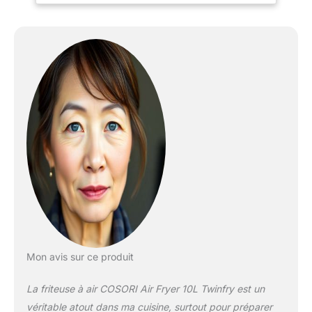
divisé en deux paniers de
5 L, vous permettant de
préparer deux plats
simultanément. 𝐂𝐮𝐢𝐬𝐬𝐨𝐧
𝐡𝐨𝐦𝐨𝐠𝐞̀𝐧𝐞 𝐠𝐫𝐚̂𝐜𝐞 𝐚̀ 𝐥𝐚 𝐝𝐨𝐮𝐛𝐥𝐞
𝐜𝐡𝐚𝐮𝐟𝐟𝐞 : avec la
technologie 360°
ThermoIQ, les éléments
chauffants situés en
haut et en bas assurent
une cuisson uniforme
sans zones froides.
𝐄𝐜𝐨𝐧𝐨𝐦𝐞 𝐞𝐧 𝐞́𝐧𝐞𝐫𝐠𝐢𝐞 : la
cuisson est 35 % plus
rapide et 66 % plus
économique en énergie
comparé à un four
Mon avis sur ce produit
traditionnel*, grâce à la
technologie TwinFry de
La friteuse à air COSORI Air Fryer 10L Twinfry est un
Cosori, pour des repas
délicieux prêts en un rien
véritable atout dans ma cuisine, surtout pour préparer