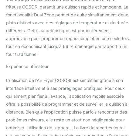
de temps ! *Test réalisé
friteuse COSORI garantit une cuisson rapide et homogène. La
avec des saucisses,
fonctionnalité Dual Zone permet de cuire simultanément deux
comparé à un four
plats distincts avec des réglages de température et de durée
traditionnel. Les résultats
peuvent varier. 𝐉𝐮𝐬𝐪𝐮’𝐚̀ 𝟗𝟓
différents. Cette caractéristique est particulièrement
% 𝐝’𝐡𝐮𝐢𝐥𝐞 𝐞𝐧 𝐦𝐨𝐢𝐧𝐬 :
appréciable pour préparer un repas complet en une seule fois,
savourez des plats
tout en économisant jusqu’à 66 % d’énergie par rapport à un
croustillants et
four traditionnel.
gourmands grâce à une
circulation rapide d’air
Expérience utilisateur
chaud, pour cuire vos
aliments préférés avec
L’utilisation de l’Air Fryer COSORI est simplifiée grâce à son
peu ou pas d’ajout de
matière grasse. 𝐋𝐞𝐬
interface intuitive et à ses préréglages pratiques. Pour ceux
𝐟𝐨𝐧𝐜𝐭𝐢𝐨𝐧𝐬 𝐝𝐞 𝐜𝐮𝐢𝐬𝐬𝐨𝐧
qui aiment planifier à l’avance, l’application mobile associée
𝐩𝐫𝐞́𝐞𝐧𝐫𝐞𝐠𝐢𝐬𝐭𝐫𝐞́𝐬 : les 5
offre la possibilité de programmer et de surveiller la cuisson à
programmes disponibles
distance. Bien que l’application puisse parfois rencontrer des
— air fryer, rôtir, griller,
cuire au four et
problèmes mineurs, elle reste un atout non négligeable pour
réchauffer — pour
optimiser l’utilisation de l’appareil. Le livre de recettes fourni
réaliser une grande
est une source d’inspiration précieuse, permettant d’explorer