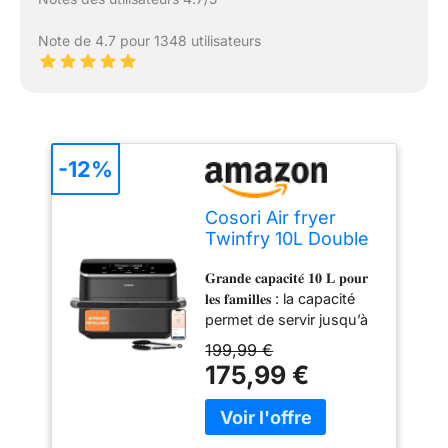
Note de 4.7 pour 1348 utilisateurs
-12%
Cosori Air fryer
Twinfry 10L Double
résistance
𝐆𝐫𝐚𝐧𝐝𝐞 𝐜𝐚𝐩𝐚𝐜𝐢𝐭𝐞́ 𝟏𝟎 𝐋 𝐩𝐨𝐮𝐫
𝐥𝐞𝐬 𝐟𝐚𝐦𝐢𝐥𝐥𝐞𝐬 : la capacité
permet de servir jusqu’à
8 portions pour ravir les
199,99 €
papilles de vos proches
175,99 €
et de vos invités.
𝐂𝐨𝐧𝐜𝐞𝐩𝐭𝐢𝐨𝐧 𝐦𝐨𝐝𝐮𝐥𝐚𝐛𝐥𝐞 𝐞𝐧
𝐩𝐚𝐧𝐢𝐞𝐫 𝐬𝐢𝐦𝐩𝐥𝐞 𝐨𝐮 𝐝𝐨𝐮𝐛𝐥𝐞 : le
panier de 10 L peut être