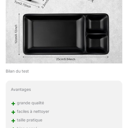
Bilan du test
Avantages
+
grande qualité
+
faciles à nettoyer
+
taille pratique