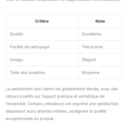
ont un bel aspect
:
classique, avec une
surface lisse et un fond
Critère
Note
encastré, antidérapant et
texturé, facile à nettoyer,
Qualité
Excellente
et peuvent être appliqués
en toute sécurité sur le
Facilité de nettoyage
Très bonne
dessus du lave-vaisselle.
Remarque : les produits
Design
Élégant
ne conviennent pas au
four à micro-ondes
Cadeaux pratiques et
Taille des assiettes
Moyenne
délicats : vous pouvez
envoyer les assiettes et
La satisfaction des clients est globalement élevée, avec des
bols à vos amis, voisins,
collègues, membres de la
retours positifs sur l’aspect pratique et esthétique de
famille, petite amie,
l’ensemble. Certains utilisateurs ont exprimé une satisfaction
épouse, amateurs de
dépassant leurs attentes initiales, soulignant la qualité
sushis et ainsi de suite,
exceptionnelle du produit.
ils seront très heureux de
recevoir un tel cadeau