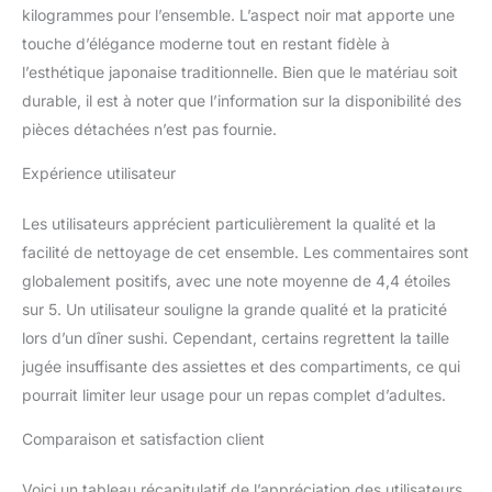
bâton mesure environ 7
kilogrammes pour l’ensemble. L’aspect noir mat apporte une
x 2,2 x 2,2 cm, la
touche d’élégance moderne tout en restant fidèle à
baguette mesure environ
l’esthétique japonaise traditionnelle. Bien que le matériau soit
24 cm de long, le service
à sushi a la bonne taille,
durable, il est à noter que l’information sur la disponibilité des
pratique à utiliser
pièces détachées n’est pas fournie.
Matériau en mélamine
utile et fiable : l'ensemble
Expérience utilisateur
de plats à sushis adopte
un matériau en
Les utilisateurs apprécient particulièrement la qualité et la
mélamine, fiable de
facilité de nettoyage de cet ensemble. Les commentaires sont
qualité, robuste et solide,
globalement positifs, avec une note moyenne de 4,4 étoiles
ne se décolore pas
facilement, ne rouille pas
sur 5. Un utilisateur souligne la grande qualité et la praticité
et ne se casse pas, vous
lors d’un dîner sushi. Cependant, certains regrettent la taille
pouvez les utiliser en
jugée insuffisante des assiettes et des compartiments, ce qui
toute confiance, peut
pourrait limiter leur usage pour un repas complet d’adultes.
vous servir pendant une
longue période
Comparaison et satisfaction client
Apparence lisse et fond
antidérapant : les
Voici un tableau récapitulatif de l’appréciation des utilisateurs
assiettes et bols japonais