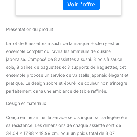
ensembles d'accessoires
baguettes, service
de vaisselle à sushi, y
de vaisselle
compris 8 assiettes à
japonais, noir
sushi, 8 bols à sauce
Présentation du produit
soja, 8 paires de
baguettes et 8 supports
de baguettes, suffisant
Le lot de 8 assiettes à sushi de la marque Hoolerry est un
pour répondre à vos
ensemble complet qui ravira les amateurs de cuisine
besoins quotidiens
japonaise. Composé de 8 assiettes à sushi, 8 bols à sauce
Informations sur la taille :
soja, 8 paires de baguettes et 8 supports de baguettes, cet
chaque assiette à sushi
mesure environ 25 x 12
ensemble propose un service de vaisselle japonais élégant et
x 2 cm, avec 2
pratique. Le design sobre et épuré, de couleur noir, s’intègre
compartiments pour
parfaitement dans une ambiance de table raffinée.
contenir la sauce soja, la
moutarde, la sauce
Design et matériaux
canard et le gingembre.
Le bol à sauce soja
Conçu en mélamine, le service se distingue par sa légèreté et
mesure environ 7,2 x 7,8
sa résistance. Les dimensions de chaque assiette sont de
x 2,8 cm 7 cm, la
hachette. Le support de
34,04 x 17,98 x 19,99 cm, pour un poids total de 3,07