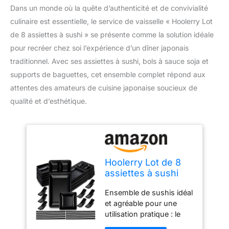
Dans un monde où la quête d’authenticité et de convivialité
culinaire est essentielle, le service de vaisselle « Hoolerry Lot
de 8 assiettes à sushi » se présente comme la solution idéale
pour recréer chez soi l’expérience d’un dîner japonais
traditionnel. Avec ses assiettes à sushi, bols à sauce soja et
supports de baguettes, cet ensemble complet répond aux
attentes des amateurs de cuisine japonaise soucieux de
qualité et d’esthétique.
Hoolerry Lot de 8
assiettes à sushi
comprenant 8
Ensemble de sushis idéal
assiettes à sushi, 8
et agréable pour une
bols à sauce soja, 8
utilisation pratique : le
baguettes, 8
colis est livré avec 8
supports de