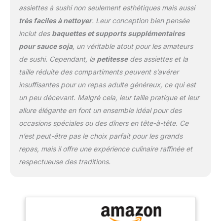
pratique à utiliser
assiettes à sushi non seulement esthétiques mais aussi
Matériau en mélamine
très faciles à nettoyer
. Leur conception bien pensée
utile et fiable : l'ensemble
inclut des
baquettes et supports supplémentaires
de plats à sushis adopte
pour sauce soja
, un véritable atout pour les amateurs
un matériau en
mélamine, fiable de
de sushi. Cependant, la
petitesse
des assiettes et la
qualité, robuste et solide,
taille réduite des compartiments peuvent s’avérer
ne se décolore pas
insuffisantes pour un repas adulte généreux, ce qui est
facilement, ne rouille pas
un peu décevant. Malgré cela, leur taille pratique et leur
et ne se casse pas, vous
pouvez les utiliser en
allure élégante en font un ensemble idéal pour des
toute confiance, peut
occasions spéciales ou des dîners en tête-à-tête. Ce
vous servir pendant une
n’est peut-être pas le choix parfait pour les grands
longue période
repas, mais il offre une expérience culinaire raffinée et
Apparence lisse et fond
antidérapant : les
respectueuse des traditions.
assiettes et bols japonais
ont un bel aspect
classique, avec une
surface lisse et un fond
encastré, antidérapant et