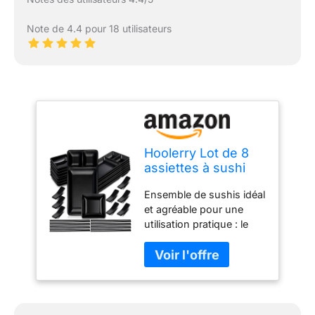
Note de 4.4 pour 18 utilisateurs
Hoolerry Lot de 8
assiettes à sushi
comprenant 8
Ensemble de sushis idéal
assiettes à sushi, 8
et agréable pour une
bols à sauce soja, 8
utilisation pratique : le
baguettes, 8
colis est livré avec 8
supports de
ensembles d'accessoires
baguettes, service
de vaisselle à sushi, y
de vaisselle
compris 8 assiettes à
japonais, noir
sushi, 8 bols à sauce
soja, 8 paires de