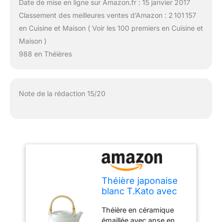
Date de mise en ligne sur Amazon.fr : 15 janvier 2017
Classement des meilleures ventes d’Amazon : 2 101 157
en Cuisine et Maison ( Voir les 100 premiers en Cuisine et
Maison )
988 en Théières
Note de la rédaction 15/20
Théière japonaise
blanc T.Kato avec
passoire Design
Théière en céramique
contemporain en
émaillée avec anse en