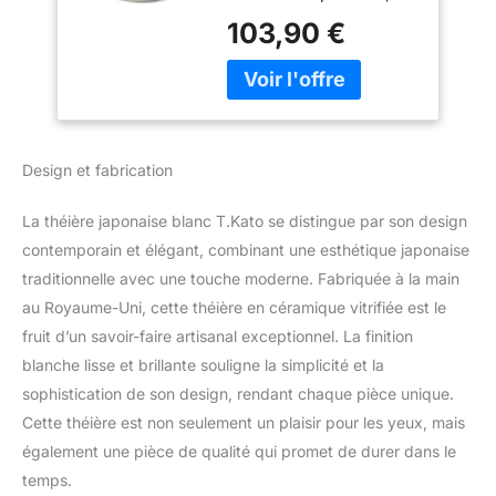
Passoire en céramique
au Royaume-Uni
103,90 €
intégrée Tatsumi Kat
Fabrication ceramique
japonaise, Seto au
Japon. Céramique
artisanale de haute
qualité Seto, préparation
Design et fabrication
Aichi, est connue pour la
meilleure céramique et la
La théière japonaise blanc T.Kato se distingue par son design
porcelaine japonaise.
Commandes régionales
contemporain et élégant, combinant une esthétique japonaise
Convient pour le thé vert
traditionnelle avec une touche moderne. Fabriquée à la main
et autres thés Laver à la
au Royaume-Uni, cette théière en céramique vitrifiée est le
main sans produit
fruit d’un savoir-faire artisanal exceptionnel. La finition
vaisselle Dimensions : 20
blanche lisse et brillante souligne la simplicité et la
x 17,3 cm - Hauteur :
10,6 cm - Volume : 1200
sophistication de son design, rendant chaque pièce unique.
ml Pièce unique. De
Cette théière est non seulement un plaisir pour les yeux, mais
légères variations
également une pièce de qualité qui promet de durer dans le
possibles.
temps.