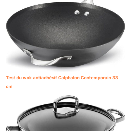
Test du wok antiadhésif Calphalon Contemporain 33
cm