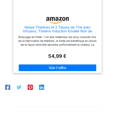
support de couvercle
supplémentaire pour la théière
est inclus pour éviter les
brûlures après le chauffage
Culture de thé authentique :
adaptée à la préparation
traditionnelle du thé de style
Velaze Théières et 2 Tasses de Thé avec
japonais avec un
Infuseur, Théière Induction Emaillé Noir de
développement optimal des
700ML, Set Teapot en Fer Traditionnel avec
arômes Capacité généreuse :
Brassage en fonte : l'un des matériaux les plus courants lors
Panier en Inoxydable, Plateau en Fonte
théière d'une contenance de
de la fabrication de théières, la fonte est bénéfique en raison
800 ml permettant de préparer
de la façon dont elle absorbe uniformément la chaleur. Le
plusieurs tasses de thé en une
chauffage progressif et uniforme de la fonte infuse la plus
seule infusion pour partager
grande quantité de saveur des feuilles de thé dans l'eau. Non
avec famille et amis Entretien
54,99 €
seulement cela renforce la saveur du thé, mais tous les
facile : le revêtement émaillé
nutriments positifs que contiennent les feuilles sont également
intérieur facilite le nettoyage
infusés dans l'eau. La fonte retient également la chaleur
après chaque utilisation et
beaucoup mieux que tout autre matériau. Il conserve le goût pur
l'infuseur en acier inoxydable
du thé. Design magistral : en plus de son excellente rétention
est amovible pour un entretien
de la chaleur, notre théière en fonte dispose d'un intérieur
simplifié
entièrement émaillé, d'un revêtement en émail à deux couches
et d'un ébavurage à haute température qui facilite le nettoyage,
aide à prévenir l'accumulation de rouille et d'oxydation. Les
émaux ont de nombreux pores fins à travers le pot, de sorte
que les ions de fer des théières pourraient être dérivés par
conduction thermique. Il comprend un infuseur en acier
inoxydable qui t qu'il ne modifiera pas ou n'altérera pas le goût
de votre infusion. Soyez sain : par rapport à la porcelaine, la
théière en verre, la théière en fonte est plus épaisse, solide et
résistante. La bouilloire en fonte pourrait aider les gens à