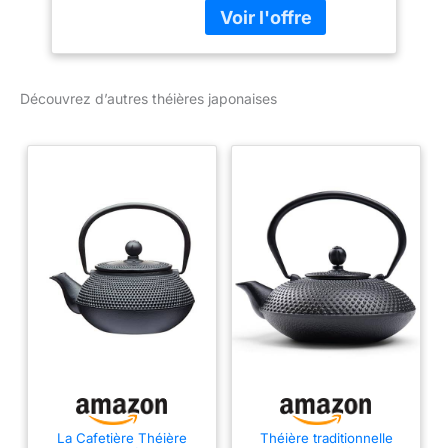
Fabrication ceramique
japonaise, Seto au
Japon. Céramique
artisanale de haute
qualité Seto, préparation
Découvrez d’autres théières japonaises
Aichi, est connue pour la
meilleure céramique et la
porcelaine japonaise.
Commandes régionales
Convient pour le thé vert
et autres thés Laver à la
main sans produit
vaisselle Dimensions : 20
x 17,3 cm - Hauteur :
10,6 cm - Volume : 1200
ml Pièce unique. De
légères variations
possibles.
La Cafetière Théière
Théière traditionnelle