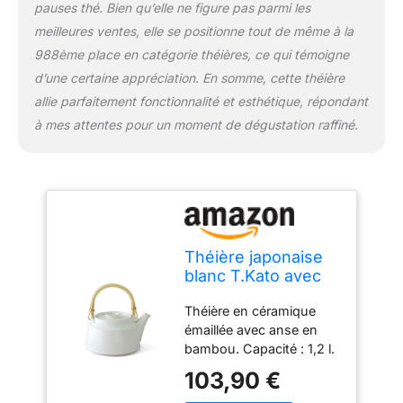
pauses thé. Bien qu’elle ne figure pas parmi les
meilleures ventes, elle se positionne tout de même à la
988ème place en catégorie théières, ce qui témoigne
d’une certaine appréciation. En somme, cette théière
allie parfaitement fonctionnalité et esthétique, répondant
à mes attentes pour un moment de dégustation raffiné.
Théière japonaise
blanc T.Kato avec
passoire Design
Théière en céramique
contemporain en
émaillée avec anse en
céramique vitrifiée
bambou. Capacité : 1,2 l.
fabriquée à la main
Passoire en céramique
au Royaume-Uni
103,90 €
intégrée Tatsumi Kat