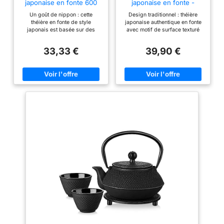
japonaise en fonte 600
japonaise en fonte -
ml avec panier infuseur,
Noire - 800 ml
Un goût de nippon : cette
Design traditionnel : théière
3 tasses (noir)
théière en fonte de style
japonaise authentique en fonte
japonais est basée sur des
avec motif de surface texturé
designs classiques « Tetsubin
artistique dans un style
» De haute qualité : il est
asiatique classique. Le motif à
33,33 €
39,90 €
fabriqué en fonte robuste qui
pois décoratif sur toute la
préserve la chaleur avec un
surface extérieure confère à la
intérieur émaillé de qualité
théière une qualité tactile et
alimentaire Infuseur amovible :
optique particulière Matériau :
faites des tasses de thé en vrac
construction en fonte de haute
lisses avec son panier infuseur
qualité pour une rétention
en acier inoxydable facile à
optimale de la chaleur et une
utiliser Un excellent cadeau :
répartition uniforme de la
cette théière de style Tetsubin
température lors de l'infusion
ravira tous ceux qui aiment le
du thé Caractéristiques
thé ou la culture japonaise
pratiques : la théière en fonte
Informations utiles : ne convient
avec un émail sain à l'intérieur
pas pour une utilisation sur une
prévient mieux la rouille et est
cuisinière ; capacité de 600 ml
plus facile à nettoyer. Elle
(3 tasses) ; couvert par une
dispose d'un infuseur amovible
garantie de 12 mois
en acier inoxydable pour
infuser du thé en vrac
Possibilités d'utilisation : la
bouilloire peut être chauffée sur
des cuisinières à induction, des
cuisinières électriques, du
charbon de bois, des
cuisinières à gaz, etc. Un