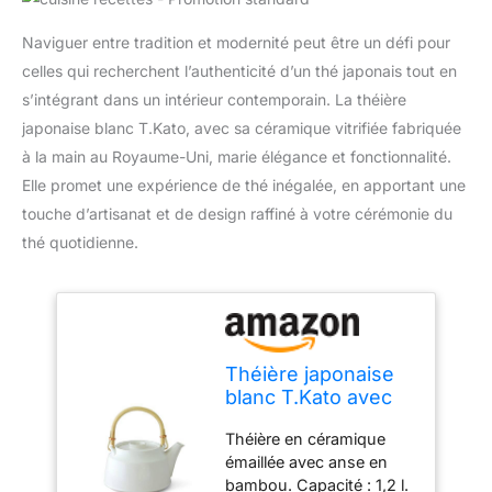
Naviguer entre tradition et modernité peut être un défi pour
celles qui recherchent l’authenticité d’un thé japonais tout en
s’intégrant dans un intérieur contemporain. La théière
japonaise blanc T.Kato, avec sa céramique vitrifiée fabriquée
à la main au Royaume-Uni, marie élégance et fonctionnalité.
Elle promet une expérience de thé inégalée, en apportant une
touche d’artisanat et de design raffiné à votre cérémonie du
thé quotidienne.
Théière japonaise
blanc T.Kato avec
passoire Design
Théière en céramique
contemporain en
émaillée avec anse en
céramique vitrifiée
bambou. Capacité : 1,2 l.
fabriquée à la main