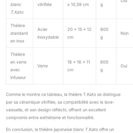
Oui
blanc
vitrifiée
x 10,59 cm
g
T.Kato
Théière
Acier
20 x 15 x 12
800
standard
Non
inoxydable
cm
g
en inox
Théière
en verre
18 x 16 x 11
600
Verre
Oui
avec
cm
g
infuseur
Comme le montre ce tableau, la théière T.Kato se distingue
par sa céramique vitrifiée, sa compatibilité avec le lave-
vaisselle, et son design réfléchi, offrant un excellent
compromis entre esthétisme et fonctionnalité.
En conclusion, la théière japonaise blanc T.Kato offre un